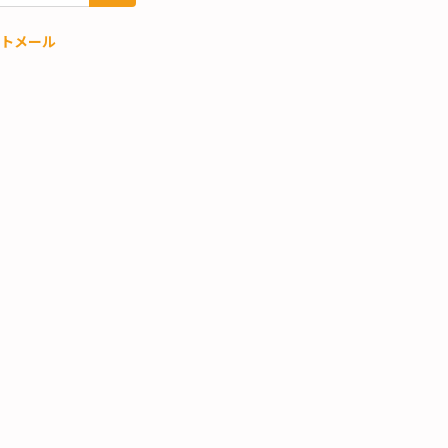
クトメール